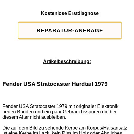
Kostenlose Erstdiagnose
REPARATUR-ANFRAGE
Service-Pauschale: 15,00 EUR
Artikelbeschreibung:
Fender USA Stratocaster Hardtail 1979
Fender USA Stratocaster 1979 mit originaler Elektronik,
neuen Bünden und ein paar Gebrauchsspuren die bei
diesem Alter nicht ausbleiben.
Die auf dem Bild zu sehende Kerbe am Korpus/Halsansatz
ist eine Kerbe im Lack, kein Riss im Holz oder Ähnliches.